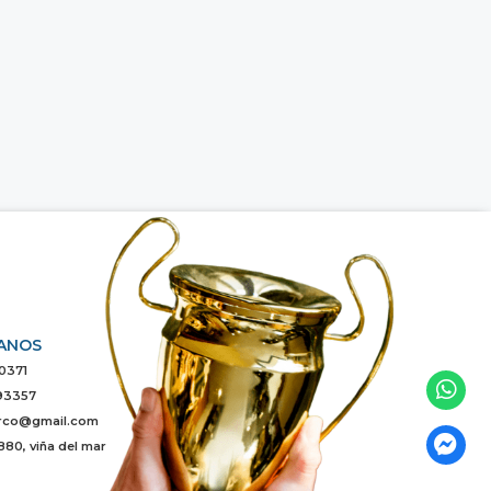
ANOS
0371
93357
rco@gmail.com
880, viña del mar