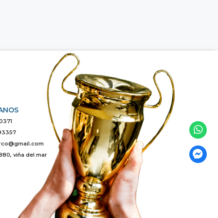
ANOS
0371
93357
rco@gmail.com
880, viña del mar