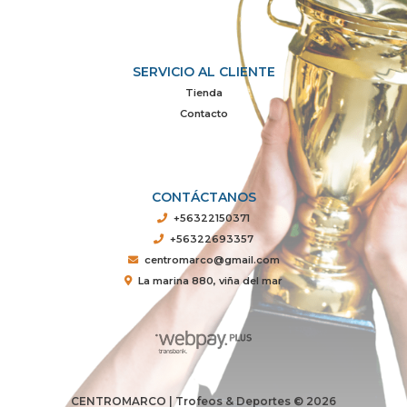
SERVICIO AL CLIENTE
Tienda
Contacto
CONTÁCTANOS
+56322150371
+56322693357
centromarco@gmail.com
La marina 880, viña del mar
CENTROMARCO | Trofeos & Deportes © 2026