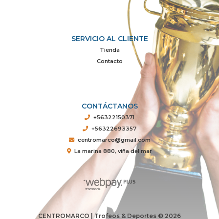
SERVICIO AL CLIENTE
Tienda
Contacto
CONTÁCTANOS
+56322150371
+56322693357
centromarco@gmail.com
La marina 880, viña del mar
CENTROMARCO | Trofeos & Deportes © 2026