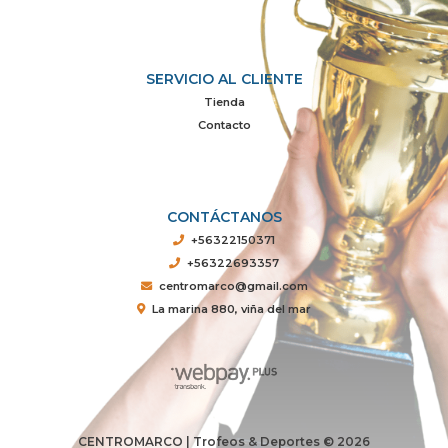
SERVICIO AL CLIENTE
Tienda
Contacto
CONTÁCTANOS
+56322150371
+56322693357
centromarco@gmail.com
La marina 880, viña del mar
CENTROMARCO | Trofeos & Deportes © 2026