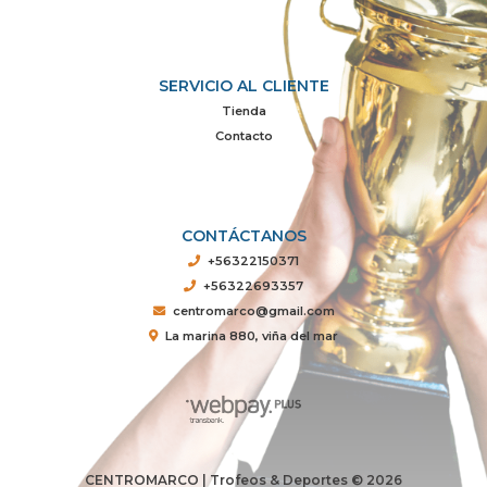
SERVICIO AL CLIENTE
Tienda
Contacto
CONTÁCTANOS
+56322150371
+56322693357
centromarco@gmail.com
La marina 880, viña del mar
CENTROMARCO | Trofeos & Deportes © 2026