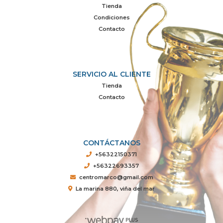
Tienda
Condiciones
Contacto
SERVICIO AL CLIENTE
Tienda
Contacto
CONTÁCTANOS
+56322150371
+56322693357
centromarco@gmail.com
La marina 880, viña del mar