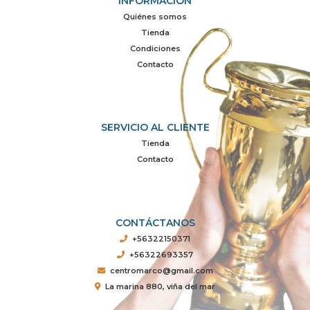
INFORMACIÓN
Quiénes somos
Tienda
Condiciones
Contacto
SERVICIO AL CLIENTE
Tienda
Contacto
CONTÁCTANOS
+56322150371
+56322693357
centromarco@gmail.com
La marina 880, viña del mar