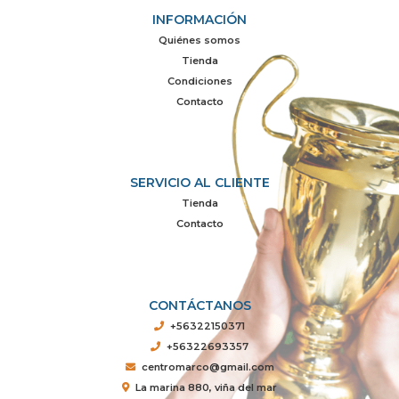
INFORMACIÓN
Quiénes somos
Tienda
Condiciones
Contacto
SERVICIO AL CLIENTE
Tienda
Contacto
CONTÁCTANOS
+56322150371
+56322693357
centromarco@gmail.com
La marina 880, viña del mar