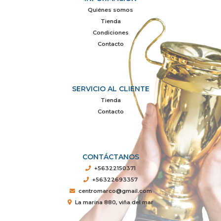
Quiénes somos
Tienda
Condiciones
Contacto
SERVICIO AL CLIENTE
Tienda
Contacto
CONTÁCTANOS
+56322150371
+56322693357
centromarco@gmail.com
La marina 880, viña del mar