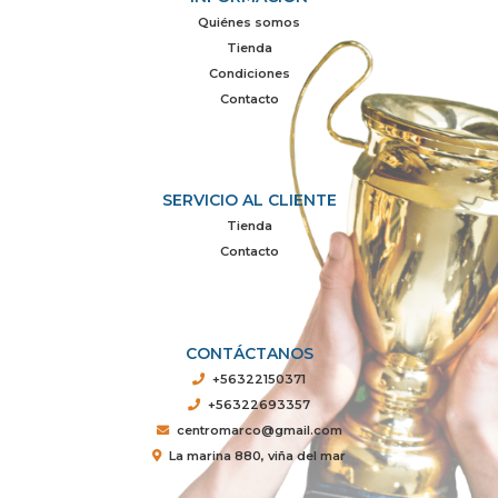
Quiénes somos
Tienda
Condiciones
Contacto
SERVICIO AL CLIENTE
Tienda
Contacto
CONTÁCTANOS
+56322150371
+56322693357
centromarco@gmail.com
La marina 880, viña del mar