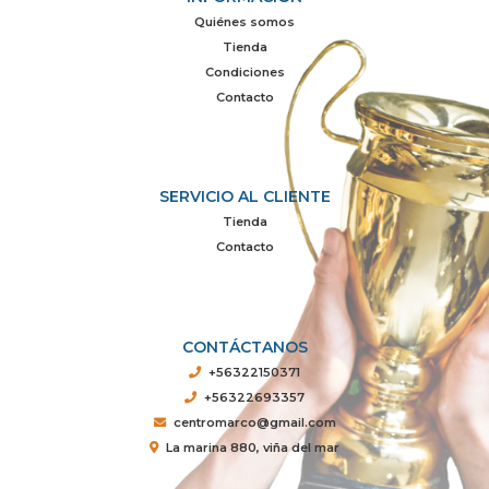
Quiénes somos
Tienda
Condiciones
Contacto
SERVICIO AL CLIENTE
Tienda
Contacto
CONTÁCTANOS
+56322150371
+56322693357
centromarco@gmail.com
La marina 880, viña del mar