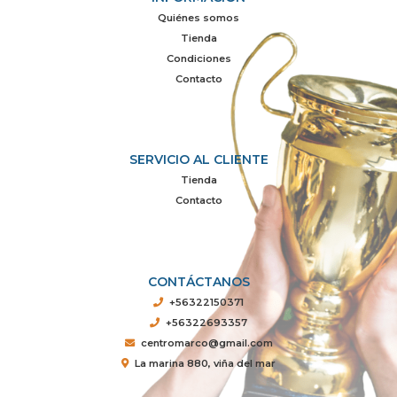
Quiénes somos
Tienda
Condiciones
Contacto
SERVICIO AL CLIENTE
Tienda
Contacto
CONTÁCTANOS
+56322150371
+56322693357
centromarco@gmail.com
La marina 880, viña del mar