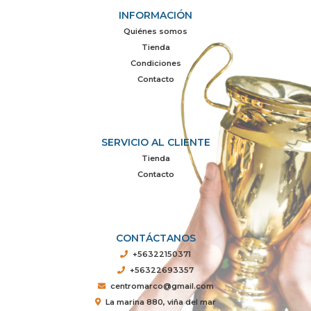
INFORMACIÓN
Quiénes somos
Tienda
Condiciones
Contacto
SERVICIO AL CLIENTE
Tienda
Contacto
CONTÁCTANOS
+56322150371
+56322693357
centromarco@gmail.com
La marina 880, viña del mar