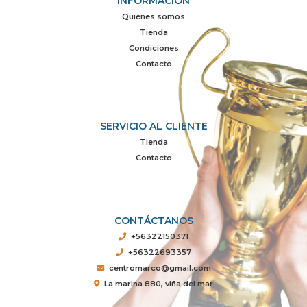
INFORMACIÓN
Quiénes somos
Tienda
Condiciones
Contacto
SERVICIO AL CLIENTE
Tienda
Contacto
CONTÁCTANOS
+56322150371
+56322693357
centromarco@gmail.com
La marina 880, viña del mar