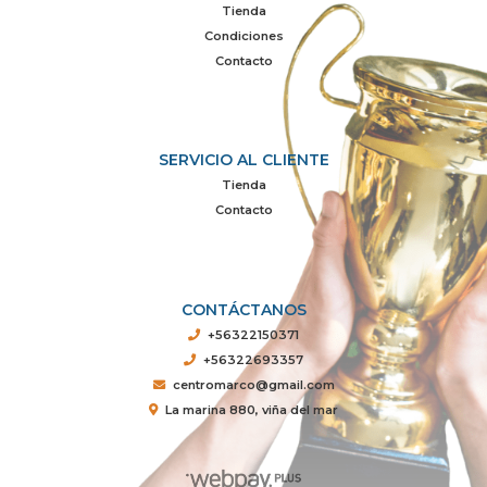
Tienda
Condiciones
Contacto
SERVICIO AL CLIENTE
Tienda
Contacto
CONTÁCTANOS
+56322150371
+56322693357
centromarco@gmail.com
La marina 880, viña del mar