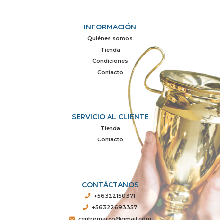
INFORMACIÓN
Quiénes somos
Tienda
Condiciones
Contacto
SERVICIO AL CLIENTE
Tienda
Contacto
CONTÁCTANOS
+56322150371
+56322693357
centromarco@gmail.com