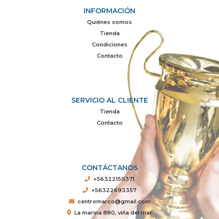
INFORMACIÓN
Quiénes somos
Tienda
Condiciones
Contacto
SERVICIO AL CLIENTE
Tienda
Contacto
CONTÁCTANOS
+56322150371
+56322693357
centromarco@gmail.com
La marina 880, viña del mar