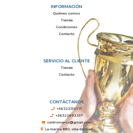
INFORMACIÓN
Quiénes somos
Tienda
Condiciones
Contacto
SERVICIO AL CLIENTE
Tienda
Contacto
CONTÁCTANOS
+56322150371
+56322693357
centromarco@gmail.com
La marina 880, viña del mar