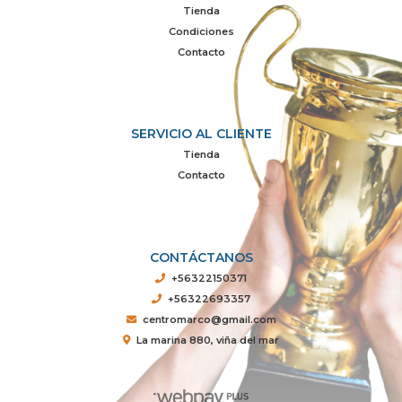
Tienda
Condiciones
Contacto
SERVICIO AL CLIENTE
Tienda
Contacto
CONTÁCTANOS
+56322150371
+56322693357
centromarco@gmail.com
La marina 880, viña del mar