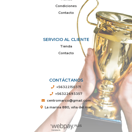
Condiciones
Contacto
SERVICIO AL CLIENTE
Tienda
Contacto
CONTÁCTANOS
+56322150371
+56322693357
centromarco@gmail.com
La marina 880, viña del mar